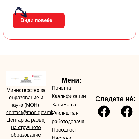
Види повеќе
Мени:
Почетна
Министерство за
Квалификации
образование и
Следете нè:
Занимања
наука (МОН)
|
contact@mon.gov.mk
Училишта и
Центар за развој
работодавачи
на стручното
Проодност
образование
Настани