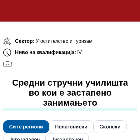
Сектор:
Угостителство и туризам
Ниво на квалификација:
IV
Средни стручни училишта
во кои е застапено
занимањето
Сите региони
Пелагониски
Скопски
Југозападен
Југоисточен