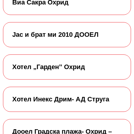
Виа Сакра Охрид
Јас и брат ми 2010 ДООЕЛ
Хотел „Гарденˮ Охрид
Хотел Инекс Дрим- АД Струга
Дооел Градска плажа- Охрид –