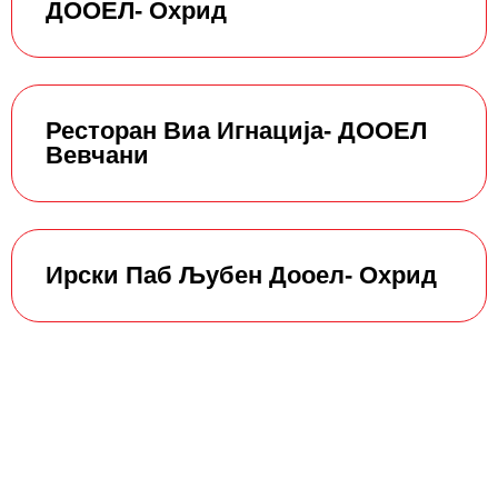
ДООЕЛ- Охрид
Ресторан Виа Игнација- ДООЕЛ
Вевчани
Ирски Паб Љубен Дооел- Охрид
Останати училишта од регион:
Југозападен