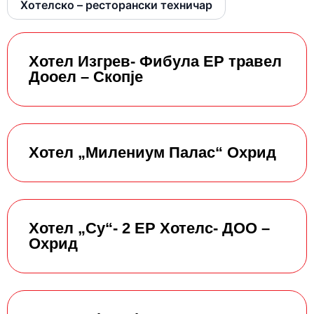
Хотелско – ресторански техничар
Хотел Изгрев- Фибула ЕР травел
Дооел – Скопје
Хотел „Милениум Палас“ Охрид
Хотел „Су“- 2 ЕР Хотелс- ДОО –
Охрид