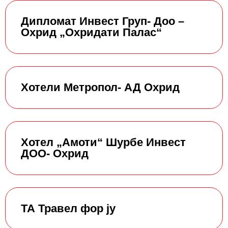
Дипломат Инвест Груп- Доо –
Охрид „Охридати Палас“
Хотели Метропол- АД Охрид
Хотел „Амоти“ Шурбе Инвест
ДОО- Охрид
ТА Травел фор ју