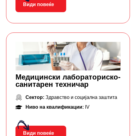
Види повеќе
Mедицински лабораторискo-
санитарен техничар
Сектор:
Здравство и социјална заштита
Ниво на квалификации:
IV
Види повеќе