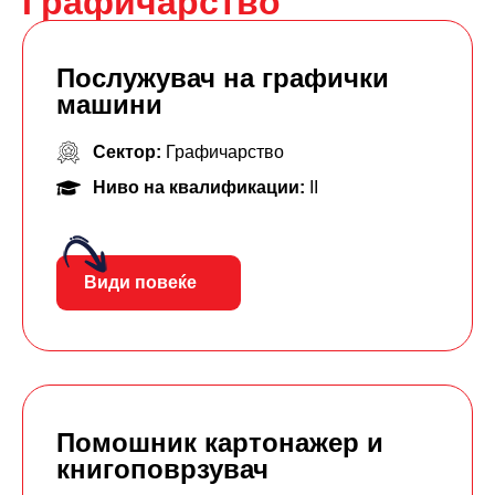
Графичарство
Послужувач на графички
машини
Сектор:
Графичарство
Ниво на квалификации:
II
Види повеќе
Помошник картонажер и
книгоповрзувач