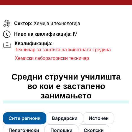
Сектор:
Хемија и технологија
Ниво на квалификација:
IV
Квалификација:
Техничар за заштита на животната средина
Хемиски лабораториски техничар
Средни стручни училишта
во кои е застапено
занимањето
Сите региони
Вардарски
Источен
Пелагониски
Полошки
Скопски