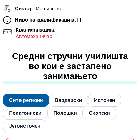
Сектор:
Машинство
Ниво на квалификација:
III
Квалификација:
Автомеханичар
Средни стручни училишта
во кои е застапено
занимањето
Сите региони
Вардарски
Источен
Пелагониски
Полошки
Скопски
Југоисточен