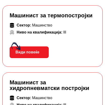
Машинист за термопостројки
Сектор:
Машинство
Ниво на квалификација:
III
Види повеќе
Машинист за
хидропневматски постројки
Сектор:
Машинство
Ниво на квалификација:
III