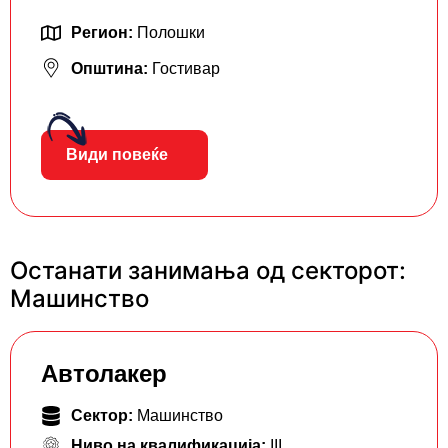
Регион:
Полошки
Општина:
Гостивар
Види повеќе
Останати занимања од секторот:
Машинство
Автолакер
Сектор:
Машинство
Ниво на квалификација:
III