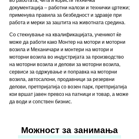
во работата; чита и користи техничка
документација – работни налози и технички цртежи;
применува правила за безбедност и здравје при
работа и мерки за заштита на животната средина.
Со стекнување на квалификацијатa, ученикот ќе
може да работи како Монтер на мотори и моторни
возила и Механичари и монтери на мотори и
моторни возила во индустријата за производство
на моторни возила и делови за моторни возила,
сервиси за одржување и поправка на моторни
возила, автосалони, продавници за резервни
делови, претпријатија со возен парк, претпријатија
кои вршат јавен превоз на патници и товар, а може
да води и сопствен бизнис.
Можност за занимања