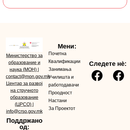
Мени:
Почетна
Министерство за
Квалификации
образование и
Следете нè:
Занимања
наука (МОН)
|
contact@mon.gov.mk
Училишта и
Центар за развој
работодавачи
на стручното
Проодност
образование
Настани
(ЦРСО)
|
За Проектот
info@crso.gov.mk
Поддржано
од: