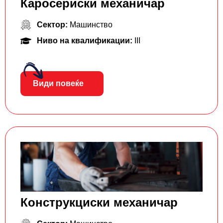
Каросериски механичар
Сектор:
Машинство
Ниво на квалификации:
III
Види повеќе
Конструкциски механичар