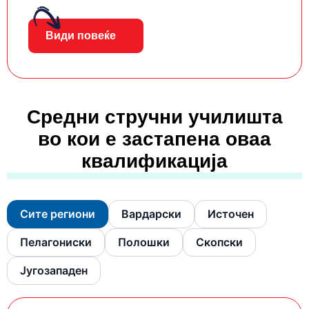
Види повеќе
Средни стручни училишта
во кои е застапена оваа
квалификација
Сите региони
Вардарски
Источен
Пелагониски
Полошки
Скопски
Југозападен