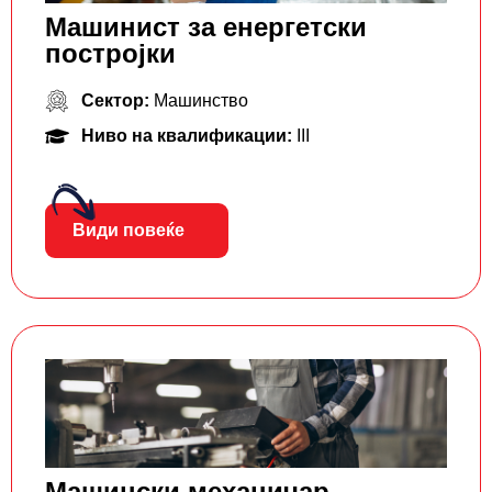
Машинист за енергетски
постројки
Сектор:
Машинство
Ниво на квалификации:
III
Види повеќе
Машински механичар