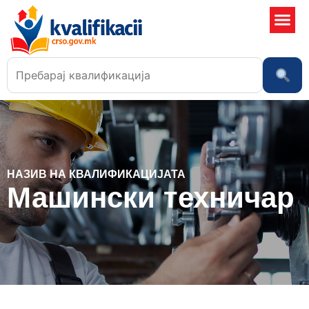
Училишта
НАЗИВ НА КВАЛИФИКАЦИЈАТА
Машински техничар