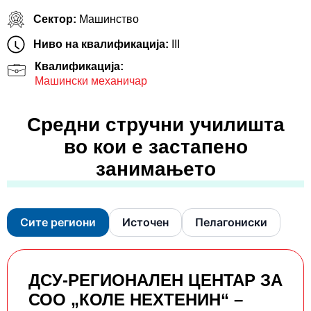
Сектор:
Машинство
Ниво на квалификација:
III
Квалификација:
Машински механичар
Средни стручни училишта
во кои е застапено
занимањето
Сите региони
Источен
Пелагониски
ДСУ-РЕГИОНАЛЕН ЦЕНТАР ЗА
СОО „КОЛЕ НЕХТЕНИН“ –