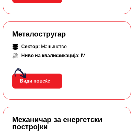
Металостругар
Сектор:
Машинство
Ниво на квалификација:
IV
Види повеќе
Механичар за енергетски
постројки