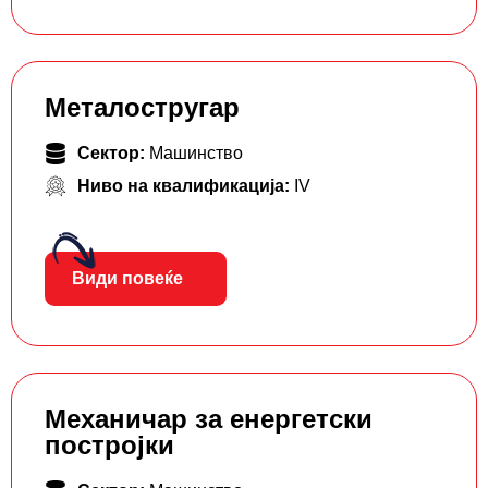
Металостругар
Сектор:
Машинство
Ниво на квалификација:
IV
Види повеќе
Механичар за енергетски
постројки