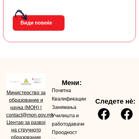
Види повеќе
Мени:
Почетна
Министерство за
Квалификации
образование и
Следете нè:
Занимања
наука (МОН)
|
contact@mon.gov.mk
Училишта и
Центар за развој
работодавачи
на стручното
Проодност
образование