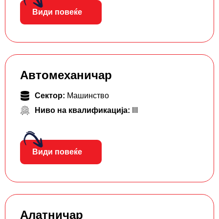
Види повеќе
Автомеханичар
Сектор:
Машинство
Ниво на квалификација:
III
Види повеќе
Алатничар