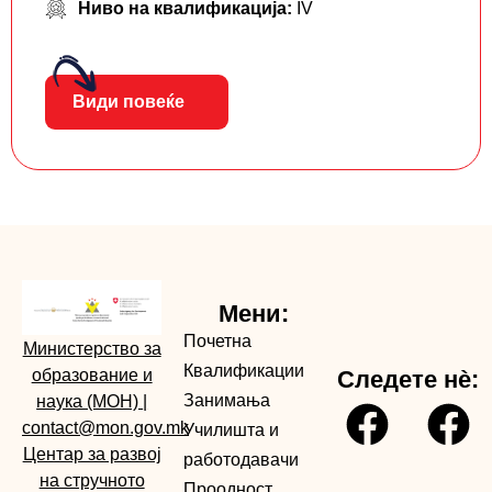
Ниво на квалификација:
IV
Види повеќе
Мени:
Почетна
Министерство за
Квалификации
образование и
Следете нè:
Занимања
наука (МОН)
|
contact@mon.gov.mk
Училишта и
Центар за развој
работодавачи
на стручното
Проодност