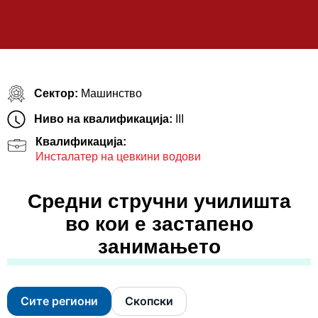
Сектор:
Машинство
Ниво на квалификација:
III
Квалификација:
Инсталатер на цевкини водови
Средни стручни училишта
во кои е застапено
занимањето
Сите региони
Скопски