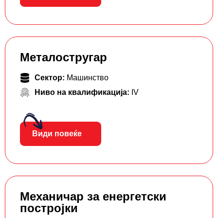
Металостругар
Сектор:
Машинство
Ниво на квалификација:
IV
Види повеќе
Механичар за енергетски
постројки