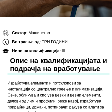
Сектор:
Машинство
Во траење од:
ТРИ ГОДИНИ
Ниво на квалификација:
III
Oпис на квалификацијата и
подрачја на вработување
Изработува елементи и потсклопови за
инсталација со централно греење и климатизација.
Сече, обликува и спојува цевки и цевни елементи,
делови од лим и профили, реже навој, изработува
прирабници, држачи, потпирачи; ракува со алати за