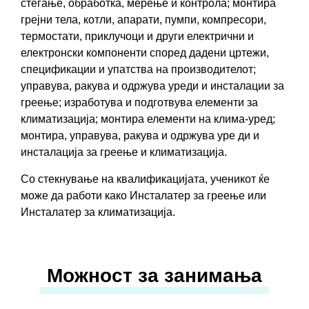
стегање, обработка, мерење и контрола; монтира
грејни тела, котли, апарати, пумпи, компресори,
термостати, приклучоци и други електрични и
електронски компоненти според дадени цртежи,
спецификации и упатства на производителот;
управува, ракува и одржува уреди и инсталации за
греење; изработува и подготвува елементи за
климатизација; монтира елементи на клима-уред;
монтира, управува, ракува и одржува уре ди и
инсталација за греење и климатизација.
Со стекнување на квалификацијатa, ученикот ќе
може да работи како Инсталатер за греење или
Инсталатер за климатизација.
Можност за занимања