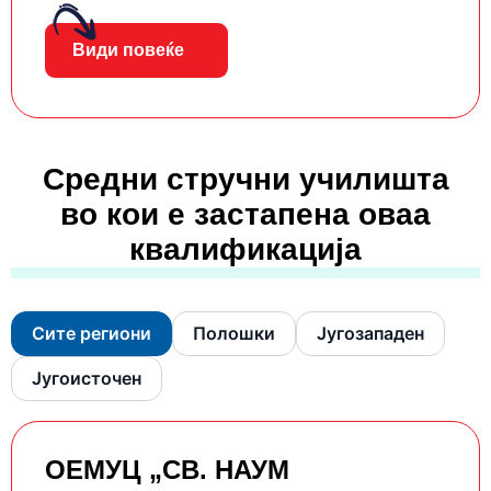
Види повеќе
Средни стручни училишта
во кои е застапена оваа
квалификација
Сите региони
Полошки
Југозападен
Југоисточен
ОЕМУЦ „СВ. НАУМ