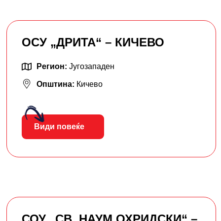
ОСУ „ДРИТА“ – КИЧЕВО
Регион:
Југозападен
Општина:
Кичево
Види повеќе
СОУ „СВ. НАУМ ОХРИДСКИ“ –