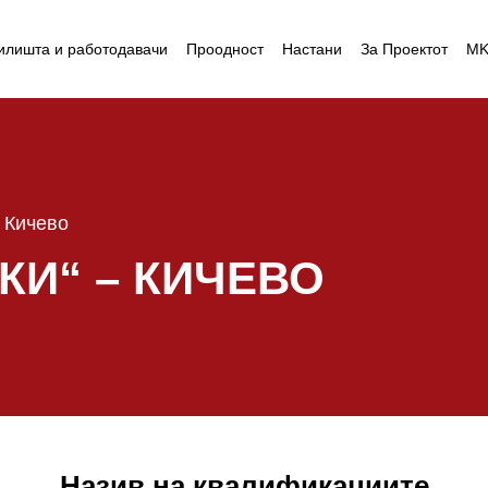
илишта и работодавачи
Проодност
Настани
За Проектот
M
 Кичево
КИ“ – КИЧЕВО
Назив на квалификациите