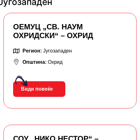
 Југозападен
ОЕМУЦ „СВ. НАУМ
ОХРИДСКИ“ – ОХРИД
Регион:
Југозападен
Општина:
Охрид
Види повеќе
СОУ „НИКО НЕСТОР“ –