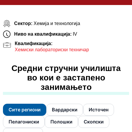
Сектор:
Хемија и технологија
Ниво на квалификација:
IV
Квалификација:
Хемиски лабораториски техничар
Средни стручни училишта
во кои е застапено
занимањето
Сите региони
Вардарски
Источен
Пелагониски
Полошки
Скопски