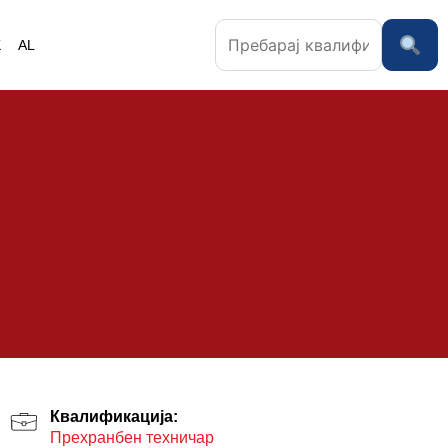
K
AL
Квалификација:
Прехранбен техничар