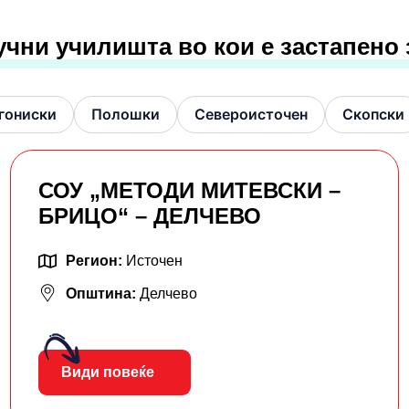
учни училишта во кои е застапено
гониски
Полошки
Североисточен
Скопски
СОУ „МЕТОДИ МИТЕВСКИ –
БРИЦО“ – ДЕЛЧЕВО
Регион:
Источен
Општина:
Делчево
Види повеќе