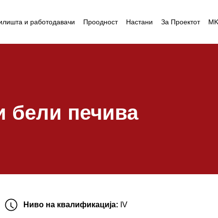
илишта и работодавачи
Проодност
Настани
За Проектот
M
и бели печива
Ниво на квалификација:
IV