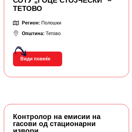
СОТУ „ЃОЦЕ СТОЈЧЕСКИ“ –
ТЕТОВО
Регион:
Полошки
Општина:
Тетово
Види повеќе
Контролор на емисии на
гасови од стационарни
извори