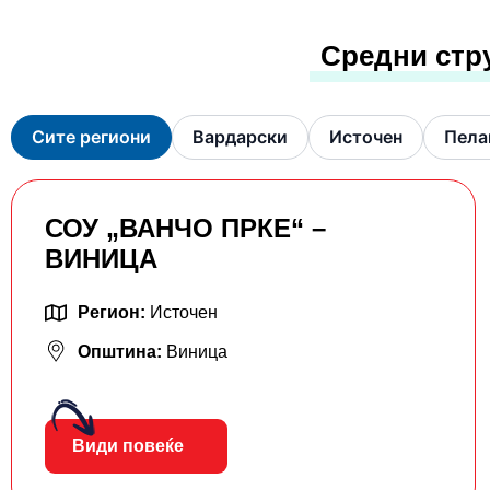
Средни стр
Сите региони
Вардарски
Источен
Пела
СОУ „ВАНЧО ПРКЕ“ –
ВИНИЦА
Регион:
Источен
Општина:
Виница
Види повеќе