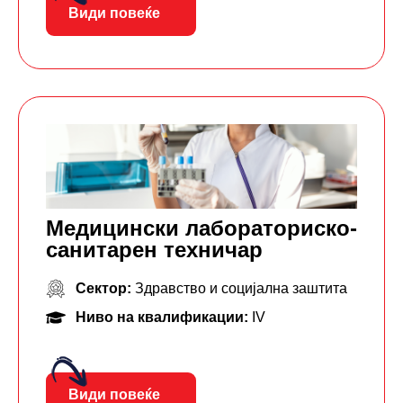
Види повеќе
Mедицински лабораторискo-
санитарен техничар
Сектор:
Здравство и социјална заштита
Ниво на квалификации:
IV
Види повеќе