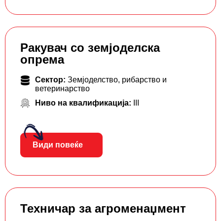
Ракувач со земјоделска
опрема
Сектор:
Земјоделство, рибарство и
ветеринарство
Ниво на квалификација:
III
Види повеќе
Техничар за агроменаџмент