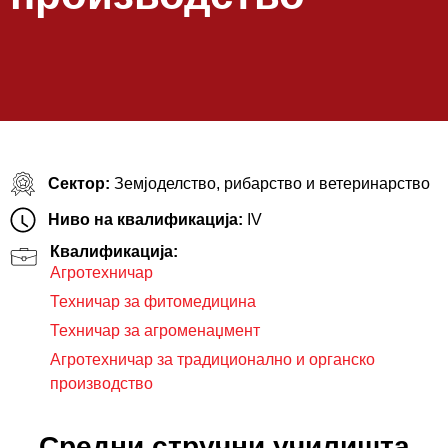
Сектор:
Земјоделство, рибарство и ветеринарство
Ниво на квалификација:
IV
Квалификација:
Агротехничар
Техничар за фитомедицина
Техничар за агроменаџмент
Агротехничар за традиционално и органско
производство
Средни стручни училишта