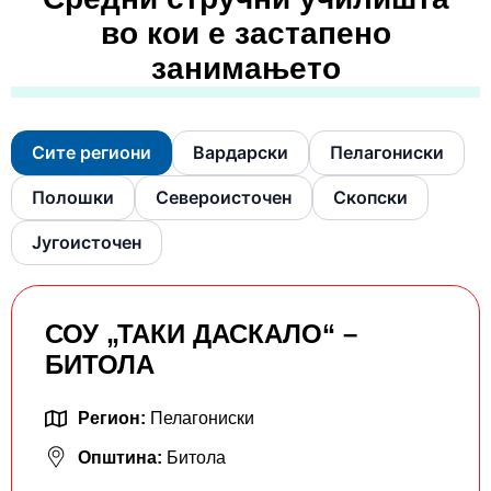
во кои е застапено
занимањето
Сите региони
Вардарски
Пелагониски
Полошки
Североисточен
Скопски
Југоисточен
СОУ „ТАКИ ДАСКАЛО“ –
БИТОЛА
Регион:
Пелагониски
Општина:
Битола