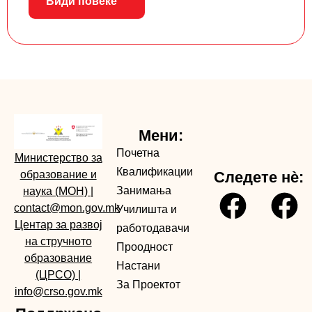
Види повеќе
Мени:
Почетна
Министерство за
Квалификации
образование и
Следете нè:
Занимања
наука (МОН)
|
contact@mon.gov.mk
Училишта и
Центар за развој
работодавачи
на стручното
Проодност
образование
Настани
(ЦРСО)
|
За Проектот
info@crso.gov.mk