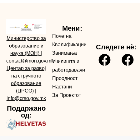
Мени:
Почетна
Министерство за
Квалификации
образование и
Следете нè:
Занимања
наука (МОН)
|
contact@mon.gov.mk
Училишта и
Центар за развој
работодавачи
на стручното
Проодност
образование
Настани
(ЦРСО)
|
За Проектот
info@crso.gov.mk
Поддржано
од: