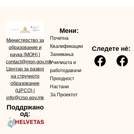
Мени:
Почетна
Министерство за
Квалификации
образование и
Следете нè:
Занимања
наука (МОН)
|
contact@mon.gov.mk
Училишта и
Центар за развој
работодавачи
на стручното
Проодност
образование
Настани
(ЦРСО)
|
За Проектот
info@crso.gov.mk
Поддржано
од: