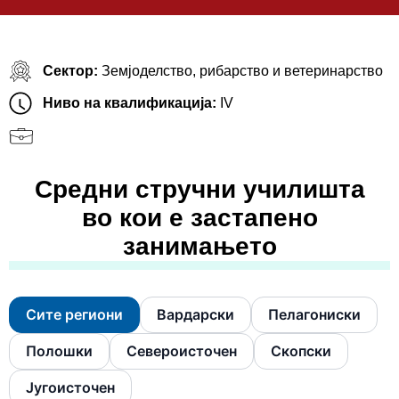
Сектор:
Земјоделство, рибарство и ветеринарство
Ниво на квалификација:
IV
Средни стручни училишта
во кои е застапено
занимањето
Сите региони
Вардарски
Пелагониски
Полошки
Североисточен
Скопски
Југоисточен