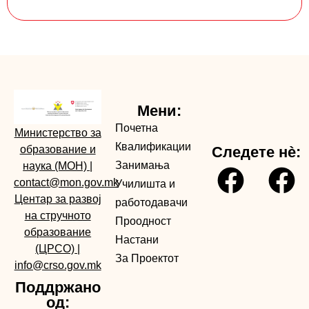
Мени:
Почетна
Министерство за
Квалификации
образование и
Следете нè:
Занимања
наука (МОН)
|
contact@mon.gov.mk
Училишта и
Центар за развој
работодавачи
на стручното
Проодност
образование
Настани
(ЦРСО)
|
За Проектот
info@crso.gov.mk
Поддржано
од: