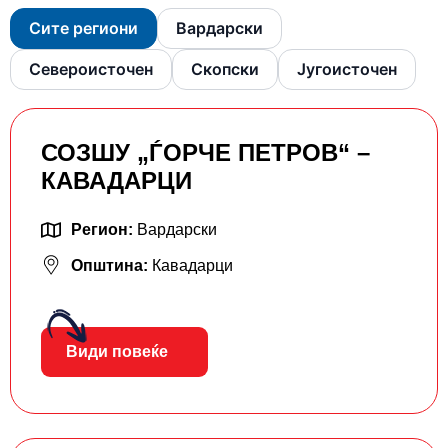
Сите региони
Вардарски
Североисточен
Скопски
Југоисточен
СОЗШУ „ЃОРЧЕ ПЕТРОВ“ –
КАВАДАРЦИ
Регион:
Вардарски
Општина:
Кавадарци
Види повеќе