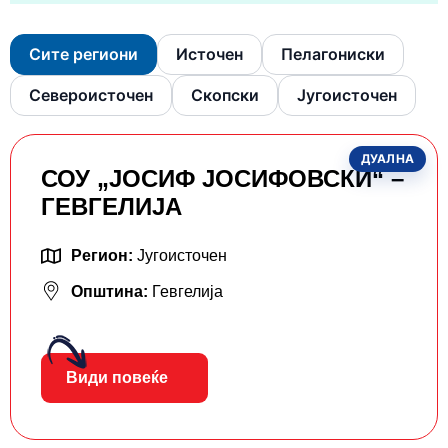
Сите региони
Источен
Пелагониски
Североисточен
Скопски
Југоисточен
ДУАЛНА
СОУ „ЈОСИФ ЈОСИФОВСКИ“ –
ГЕВГЕЛИЈА
Регион:
Југоисточен
Општина:
Гевгелија
Види повеќе