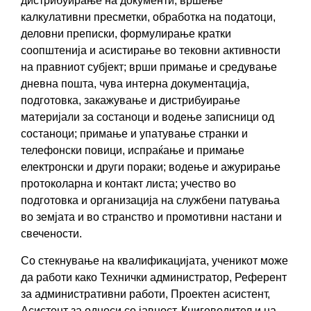
дистрибуирање на документи, вршење
калкулативни пресметки, обработка на податоци,
деловни преписки, формулирање кратки
соопштенија и асистирање во тековни активности
на правниот субјект; врши примање и средување
дневна пошта, чува интерна документација,
подготовка, закажување и дистрибуирање
материјали за состаноци и водење записници од
состаноци; примање и упатување странки и
телефонски повици, испраќање и примање
електронски и други пораки; водење и ажурирање
протоколарна и контакт листа; учество во
подготовка и организација на службени патувања
во земјата и во странство и промотивни настани и
свечености.
Со стекнување на квалификацијата, ученикот може
да работи како Технички администратор, Референт
за административни работи, Проектен асистент,
Асистент за односи со јавност, Книговодител и на