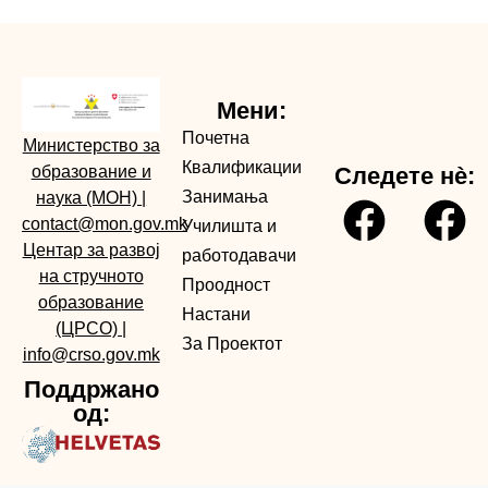
Мени:
Почетна
Министерство за
Квалификации
образование и
Следете нè:
Занимања
наука (МОН)
|
contact@mon.gov.mk
Училишта и
Центар за развој
работодавачи
на стручното
Проодност
образование
Настани
(ЦРСО)
|
За Проектот
info@crso.gov.mk
Поддржано
од: