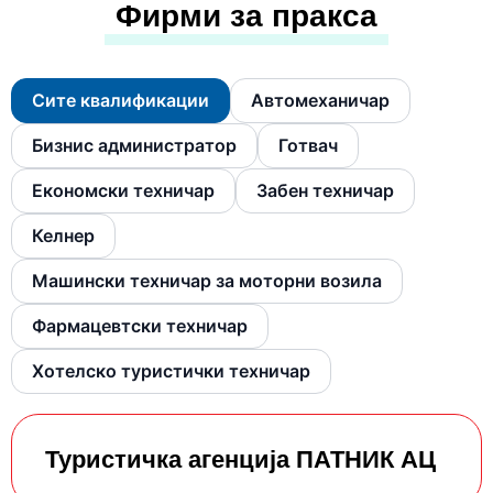
Фирми за пракса
Сите квалификации
Автомеханичар
Бизнис администратор
Готвач
Економски техничар
Забен техничар
Келнер
Машински техничар за моторни возила
Фармацевтски тeхничар
Хотелско туристички техничар
Туристичка агенција ПАТНИК АЦ