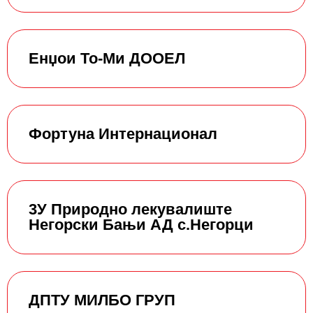
Енџои То-Ми ДООЕЛ
Фортуна Интернационал
3У Природно лекувалиште
Негорски Бањи АД с.Негорци
ДПТУ МИЛБО ГРУП