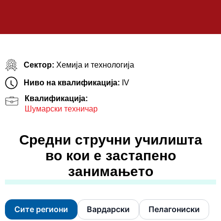
Сектор:
Хемија и технологија
Ниво на квалификација:
IV
Квалификација:
Шумарски техничар
Средни стручни училишта
во кои е застапено
занимањето
Сите региони
Вардарски
Пелагониски