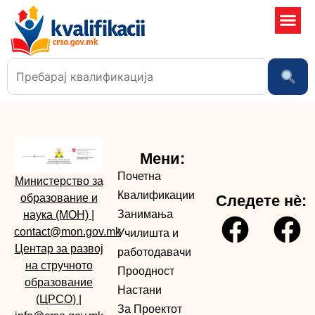
Училишта
Мени:
Почетна
Министерство за
Квалификации
образование и
Следете нè:
Занимања
наука (МОН)
|
contact@mon.gov.mk
Училишта и
Центар за развој
работодавачи
на стручното
Проодност
образование
Настани
(ЦРСО)
|
За Проектот