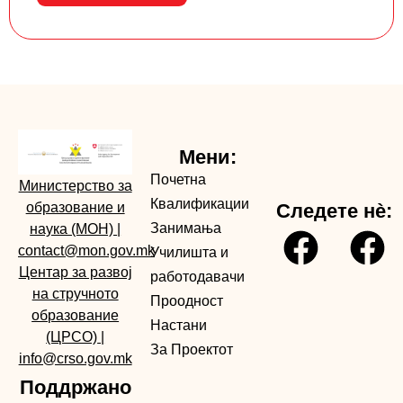
Мени:
Почетна
Министерство за
Квалификации
образование и
Следете нè:
Занимања
наука (МОН)
|
contact@mon.gov.mk
Училишта и
Центар за развој
работодавачи
на стручното
Проодност
образование
Настани
(ЦРСО)
|
За Проектот
info@crso.gov.mk
Поддржано