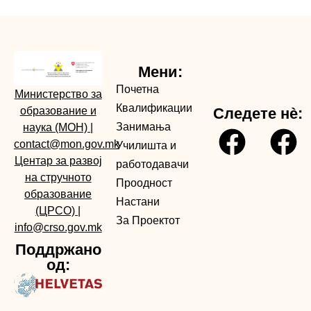
Мени:
Почетна
Министерство за
Квалификации
образование и
Следете нè:
Занимања
наука (МОН)
|
contact@mon.gov.mk
Училишта и
Центар за развој
работодавачи
на стручното
Проодност
образование
Настани
(ЦРСО)
|
За Проектот
info@crso.gov.mk
Поддржано
од: