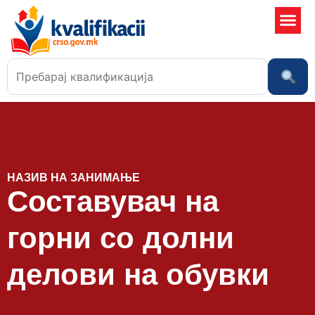
Училишта 
НАЗИВ НА ЗАНИМАЊЕ
Составувач на
горни со долни
делови на обувки