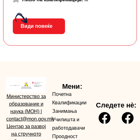
Види повеќе
Мени:
Почетна
Министерство за
Квалификации
образование и
Следете нè:
Занимања
наука (МОН)
|
contact@mon.gov.mk
Училишта и
Центар за развој
работодавачи
на стручното
Проодност