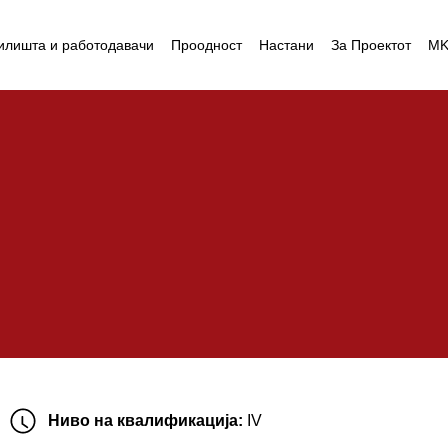
илишта и работодавачи
Проодност
Настани
За Проектот
M
Ниво на квалификација:
IV