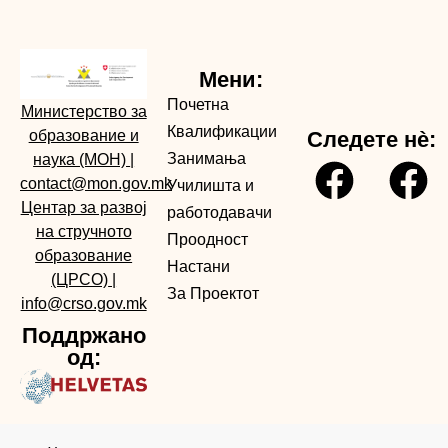
Мени:
Почетна
Министерство за
Квалификации
образование и
Следете нè:
Занимања
наука (МОН)
|
contact@mon.gov.mk
Училишта и
Центар за развој
работодавачи
на стручното
Проодност
образование
Настани
(ЦРСО)
|
За Проектот
info@crso.gov.mk
Поддржано
од: