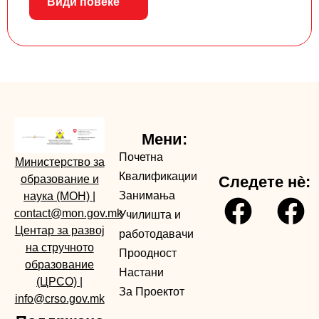
Види повеќе
Мени:
Почетна
Министерство за
Квалификации
образование и
Следете нè:
Занимања
наука (МОН)
|
contact@mon.gov.mk
Училишта и
Центар за развој
работодавачи
на стручното
Проодност
образование
Настани
(ЦРСО)
|
За Проектот
info@crso.gov.mk