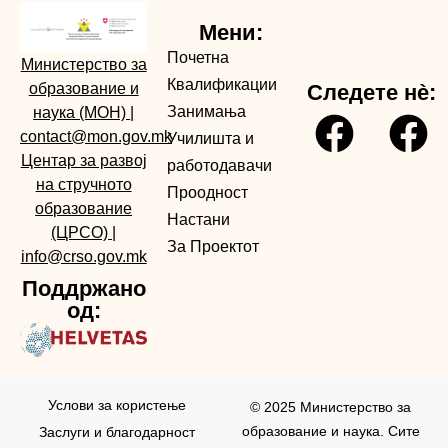
Мени:
Почетна
Министерство за
Квалификации
образование и
Следете нè:
Занимања
наука (МОН)
|
contact@mon.gov.mk
Училишта и
Центар за развој
работодавачи
на стручното
Проодност
образование
Настани
(ЦРСО)
|
За Проектот
info@crso.gov.mk
Поддржано
од:
Услови за користењe
© 2025 Министерство за
образование и наука. Сите
Заслуги и благодарност