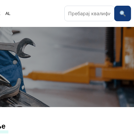
K
AL
ње