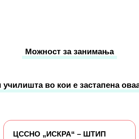
Можност за занимања
 училишта во кои е застапена ова
ЦССНО „ИСКРА“ – ШТИП