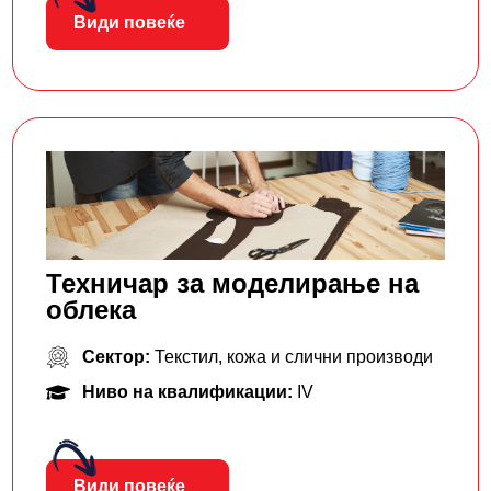
Види повеќе
Техничар за моделирaње на
облека
Сектор:
Текстил, кожа и слични производи
Ниво на квалификации:
IV
Види повеќе