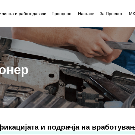
илишта и работодавачи
Проодност
Настани
За Проектот
M
онер
фикацијата и подрачја на вработува