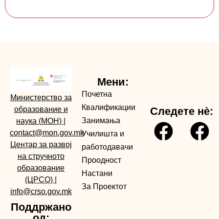
Мени:
Почетна
Министерство за
Квалификации
образование и
Следете нè:
Занимања
наука (МОН)
|
contact@mon.gov.mk
Училишта и
Центар за развој
работодавачи
на стручното
Проодност
образование
Настани
(ЦРСО)
|
За Проектот
info@crso.gov.mk
Поддржано
од: