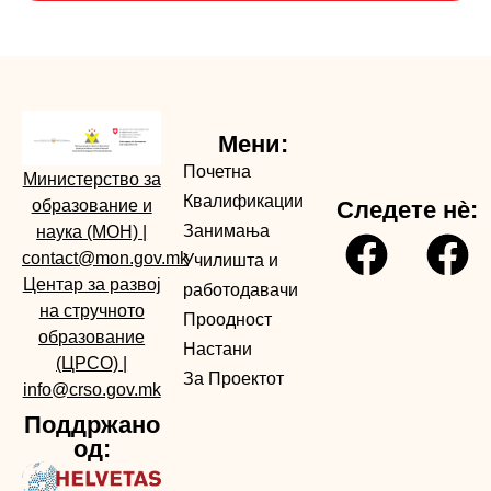
Мени:
Почетна
Министерство за
Квалификации
образование и
Следете нè:
Занимања
наука (МОН)
|
contact@mon.gov.mk
Училишта и
Центар за развој
работодавачи
на стручното
Проодност
образование
Настани
(ЦРСО)
|
За Проектот
info@crso.gov.mk
Поддржано
од: