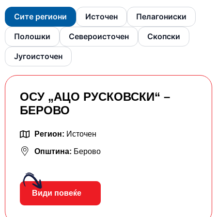
Сите региони
Источен
Пелагониски
Полошки
Североисточен
Скопски
Југоисточен
ОСУ „АЦО РУСКОВСКИ“ –
БЕРОВО
Регион:
Источен
Општина:
Берово
Види повеќе