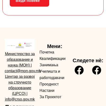
Види повеќе
Мени:
Почетна
Министерство за
Квалификации
образование и
Следете нè:
Занимања
наука (МОН)
|
contact@mon.gov.mk
Училишта и
Центар за развој
работодавачи
на стручното
Проодност
образование
Настани
(ЦРСО)
|
За Проектот
info@crso.gov.mk