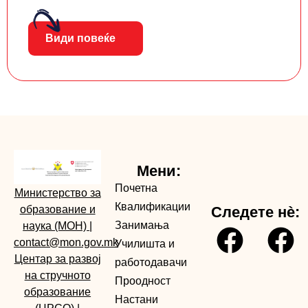
Види повеќе
Мени:
Почетна
Министерство за
Квалификации
образование и
Следете нè:
Занимања
наука (МОН)
|
contact@mon.gov.mk
Училишта и
Центар за развој
работодавачи
на стручното
Проодност
образование
Настани