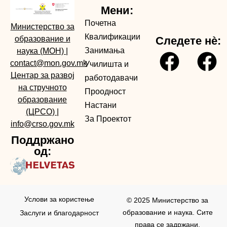
Мени:
Почетна
Министерство за
Квалификации
образование и
Следете нè:
Занимања
наука (МОН)
|
contact@mon.gov.mk
Училишта и
Центар за развој
работодавачи
на стручното
Проодност
образование
Настани
(ЦРСО)
|
За Проектот
info@crso.gov.mk
Поддржано
од:
Услови за користењe
© 2025 Министерство за
образование и наука. Сите
Заслуги и благодарност
права се задржани.