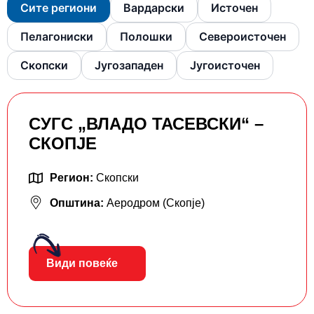
Сите региони
Вардарски
Источен
Пелагониски
Полошки
Североисточен
Скопски
Југозападен
Југоисточен
СУГС „ВЛАДО ТАСЕВСКИ“ –
СКОПЈЕ
Регион:
Скопски
Општина:
Аеродром (Скопје)
Види повеќе