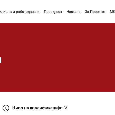
илишта и работодавачи
Проодност
Настани
За Проектот
M
и
Ниво на квалификација:
IV