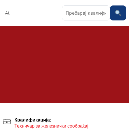
K
AL
Квалификација:
Техничар за железнички сообраќај