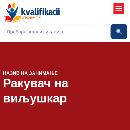
Училишта
НАЗИВ НА ЗАНИМАЊЕ
Ракувач на
виљушкар