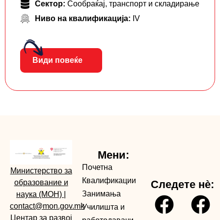
Сектор:
Сообраќај, транспорт и складирање
Ниво на квалификација:
IV
Види повеќе
Мени:
Почетна
Министерство за
Квалификации
образование и
Следете нè:
Занимања
наука (МОН)
|
contact@mon.gov.mk
Училишта и
Центар за развој