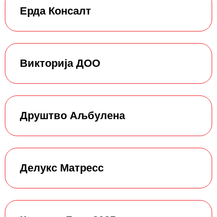
Ерда Консалт
Викторија ДОО
Друштво Аљбулена
Делукс Матресс