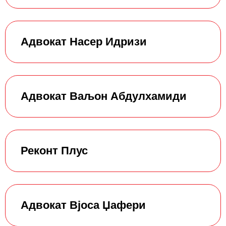
Адвокат Насер Идризи
Адвокат Ваљон Абдулхамиди
Реконт Плус
Адвокат Вјоса Џафери