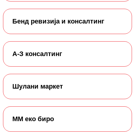
Бенд ревизија и консалтинг
А-З консалтинг
Шулани маркет
ММ еко биро