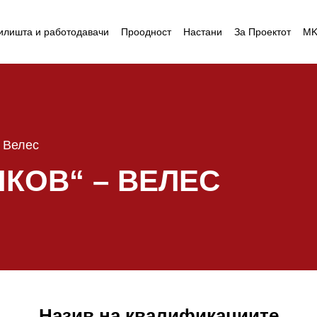
илишта и работодавачи
Проодност
Настани
За Проектот
M
 Велес
ЧКОВ“ – ВЕЛЕС
Назив на квалификациите