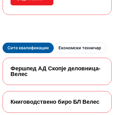
Сите квалификации
Економски техничар
Фершпед АД Скопје деловница-
Велес
Книговодствено биро БЛ Велес