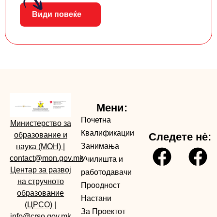
Види повеќе
Мени:
Почетна
Министерство за
Квалификации
образование и
Следете нè:
Занимања
наука (МОН)
|
contact@mon.gov.mk
Училишта и
Центар за развој
работодавачи
на стручното
Проодност
образование
Настани
(ЦРСО)
|
За Проектот
info@crso.gov.mk