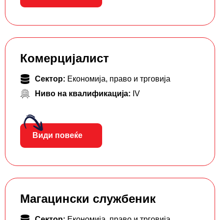
Комерцијалист
Сектор:
Економија, право и трговија
Ниво на квалификација:
IV
Види повеќе
Магацински службеник
Сектор:
Економија, право и трговија