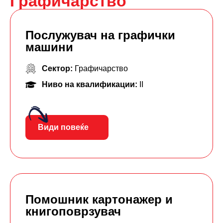
Графичарство
Послужувач на графички
машини
Сектор:
Графичарство
Ниво на квалификации:
II
Види повеќе
Помошник картонажер и
книгоповрзувач