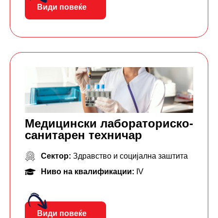
Види повеќе
Mедицински лабораторискo-
санитарен техничар
Сектор:
Здравство и социјална заштита
Ниво на квалификации:
IV
Види повеќе