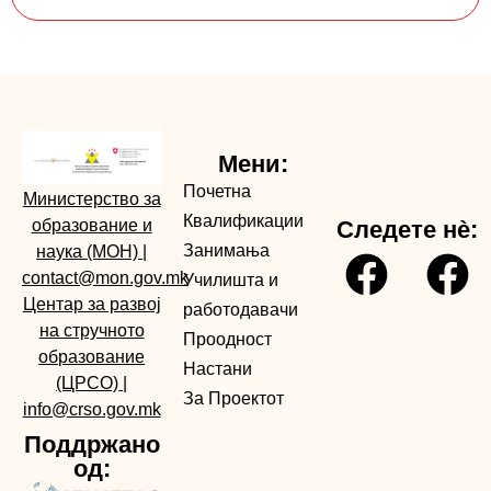
Мени:
Почетна
Министерство за
Квалификации
образование и
Следете нè:
Занимања
наука (МОН)
|
contact@mon.gov.mk
Училишта и
Центар за развој
работодавачи
на стручното
Проодност
образование
Настани
(ЦРСО)
|
За Проектот
info@crso.gov.mk
Поддржано
од: