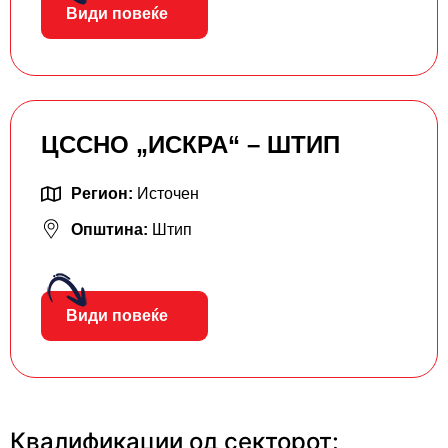
Види повеќе
ЦССНО „ИСКРА“ – ШТИП
Регион:
Источен
Општина:
Штип
Види повеќе
Квалификации од секторот: