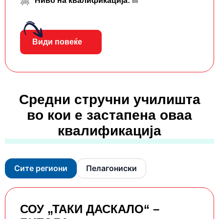
Ниво на квалификација:
III
Види повеќе
Средни стручни училишта
во кои е застапена оваа
квалификација
Сите региони
Пелагониски
СОУ „ТАКИ ДАСКАЛО“ –