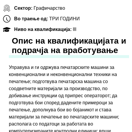
Сектор:
Графичарство
Во траење од:
ТРИ ГОДИНИ
Ниво на квалификација:
III
Oпис на квалификацијата и
подрачја на вработување
Управува и ги одржува печатарските машини за
конвенционални и неконвенционални техники на
печатење; подготвува печатарска машина со
соодветните материјали за производство, по
добивање инструкции од припрес операторот; да
подготвува бои според дадените примероци за
печатење, дополнува бои во бојаникот и става
материјали за печатење во печатарските машини;
располага со податоци за работата во
компјутеризираните контролни единици; врши