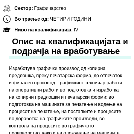
Сектор:
Графичарство
Во траење од:
ЧЕТИРИ ГОДИНИ
Ниво на квалификација:
IV
Oпис на квалификацијата и
подрачја на вработување
Изработува графички производ од копирна
предлошка, преку печатарска форма, до отпечаток
и финален производ. Графичкиот техничар работи
на оперативни работи во подготовка и изработка
на копирни предлошки и печатарски форми; во
подготовка на машината за печатење и водење на
процесот на печатење, на постапките и процесите
во доработка на графичките производи, во
контрола на процесите во графичкото
производство, како и на одржување на машините,