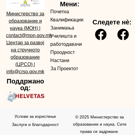
Мени:
Почетна
Министерство за
Квалификации
образование и
Следете нè:
Занимања
наука (МОН)
|
contact@mon.gov.mk
Училишта и
Центар за развој
работодавачи
на стручното
Проодност
образование
Настани
(ЦРСО)
|
За Проектот
info@crso.gov.mk
Поддржано
од:
Услови за користењe
© 2025 Министерство за
образование и наука. Сите
Заслуги и благодарност
права се задржани.