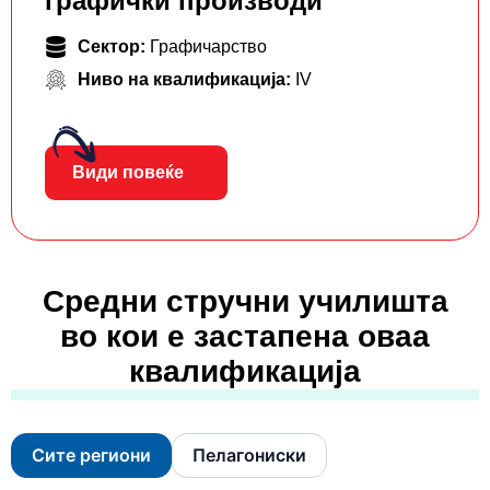
графички производи
Сектор:
Графичарство
Ниво на квалификација:
IV
Види повеќе
Средни стручни училишта
во кои е застапена оваа
квалификација
Сите региони
Пелагониски