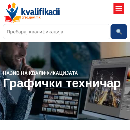
Училишта
НАЗИВ НА КВАЛИФИКАЦИЈАТА
Графички техничар