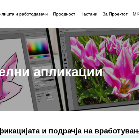
илишта и работодавачи
Проодност
Настани
За Проектот
M
уелни апликации
фикацијата и подрачја на вработува