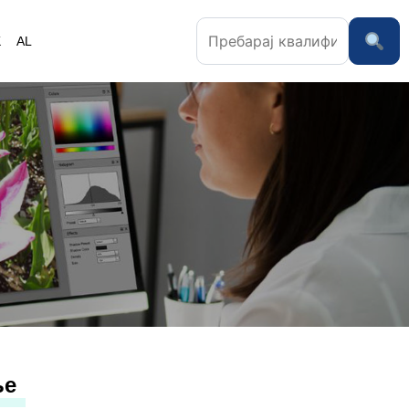
K
AL
ње