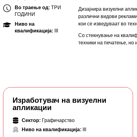
Во траење од:
ТРИ
Дизајнира визуелни аплик
ГОДИНИ
различни видови реклами
кои се изведуваат во тех
Ниво на
квалификација:
III
Со стекнување на квалиф
техники на печатење, но 
Изработувач на визуелни
апликации
Сектор:
Графичарство
Ниво на квалификација:
III