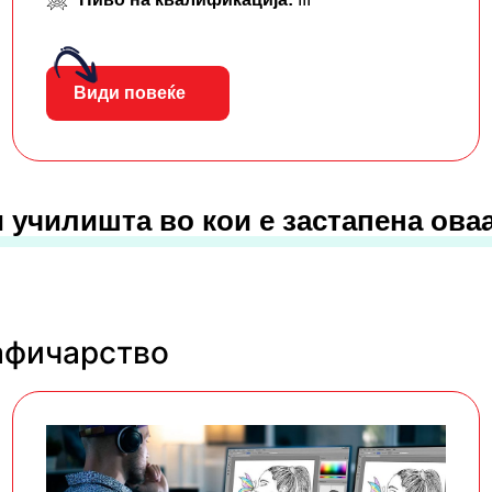
Види повеќе
 училишта во кои е застапена ова
афичарство