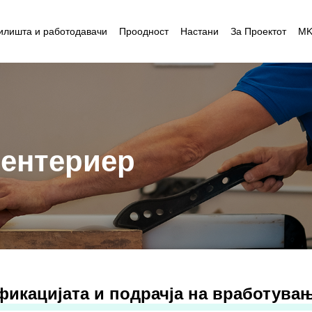
илишта и работодавачи
Проодност
Настани
За Проектот
M
 ентериер
фикацијата и подрачја на вработува