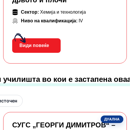
Сектор:
Хемија и технологија
Ниво на квалификација:
IV
Види повеќе
 училишта во кои е застапена ова
источен
ДУАЛНА
СУГС „ГЕОРГИ ДИМИТРОВ“ –