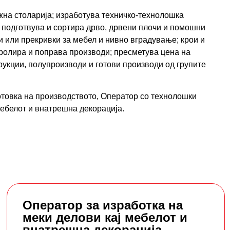
жна столарија; изработува техничко-технолошка
 подготвува и сортира дрво, дрвени плочи и помошни
и или прекривки за мебел и нивно вградување; крои и
ролира и поправа производи; пресметува цена на
рукции, полупроизводи и готови производи од групите
отовка на производството, Оператор со технолошки
мебелот и внатрешна декорација.
Оператор за изработка на
меки делови кај мебелот и
внатрешна декорација