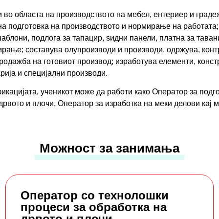
 во областа на производството на мебел, ентериер и граде
на подготовка на производството и нормирање на работата;
аблони, подлога за тапацир, ѕидни панели, платна за таван
ирање; составува олупроизводи и производи, одржува, конт
родажба на готовиот производ; изработува елементи, конст
рија и специјални производи.
икацијата, ученикот може да работи како Оператор за подг
дрвото и плочи, Оператор за изработка на меки делови кај 
Можност за занимања
Оператор со технолошки
процеси за обработка на
дрвото и плочи