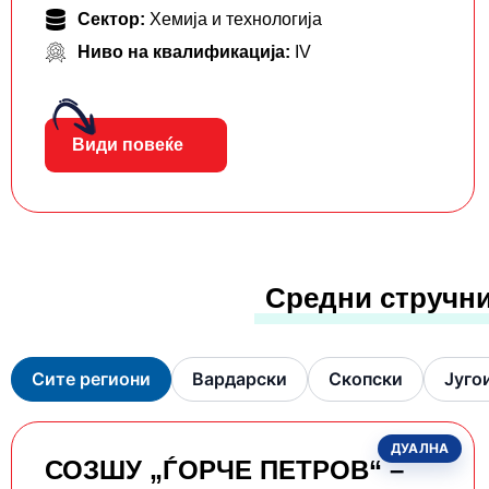
Сектор:
Хемија и технологија
Ниво на квалификација:
IV
Види повеќе
Средни стручни
Сите региони
Вардарски
Скопски
Југо
ДУАЛНА
СОЗШУ „ЃОРЧЕ ПЕТРОВ“ –