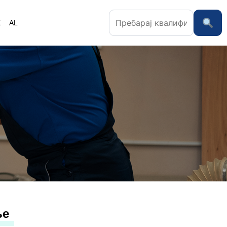
K
AL
ње