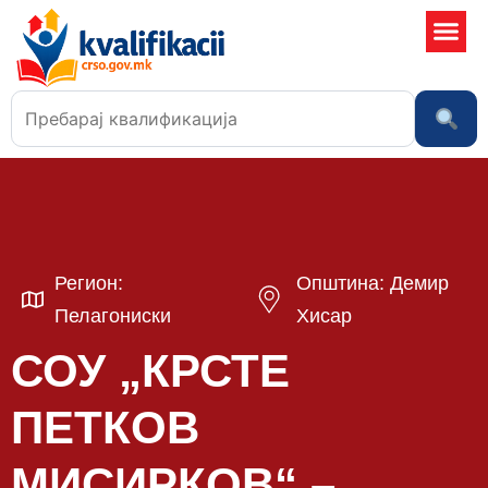
Училишта
Регион:
Општина: Демир
Пелагониски
Хисар
СОУ „КРСТЕ
ПETКОВ
МИСИРКОВ“ –