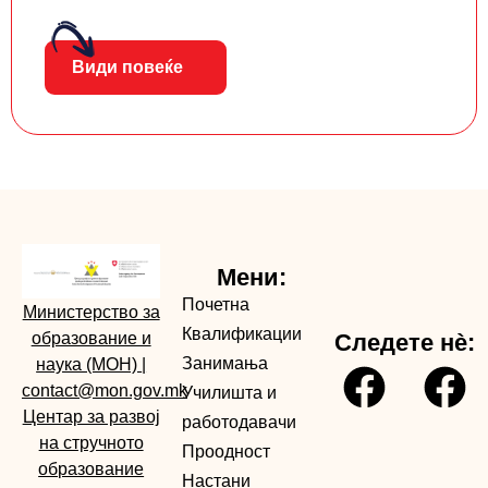
Види повеќе
Мени:
Почетна
Министерство за
Квалификации
образование и
Следете нè:
Занимања
наука (МОН)
|
contact@mon.gov.mk
Училишта и
Центар за развој
работодавачи
на стручното
Проодност
образование
Настани