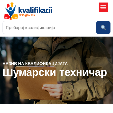
Училишта
НАЗИВ НА КВАЛИФИКАЦИЈАТА
Шумарски техничар