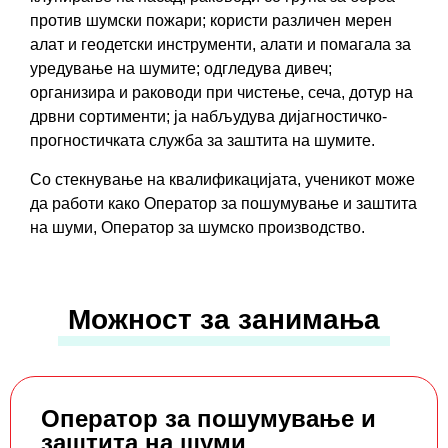
против шумски пожари; користи различен мерен
алат и геодетски инструменти, алати и помагала за
уредување на шумите; одгледува дивеч;
организира и раководи при чистење, сеча, дотур на
дрвни сортименти; ја набљудува дијагностичко-
прогностичката служба за заштита на шумите.
Со стекнување на квалификацијата, ученикот може
да работи како Оператор за пошумување и заштита
на шуми, Оператор за шумско производство.
Можност за занимања
Оператор за пошумување и
заштита на шуми