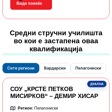
Види повеќе
Средни стручни училишта
во кои е застапена оваа
квалификација
Сите региони
Вардарски
Пелагониски
ДУАЛНА
СОУ „КРСТЕ ПETКОВ
МИСИРКОВ“ – ДЕМИР ХИСАР
Регион:
Пелагониски