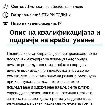
Сектор:
Шумарство и обработка на дрво
Во траење од:
ЧЕТИРИ ГОДИНИ
Ниво на квалификација:
IV
Oпис на квалификацијата и
подрачја на вработување
Планира и организира надзор при производство на
посадочен материјал за пошумување; собира
шумски репродуктивен материјал и споредни
шумски производи; при доработка и чување на
семето, земање и пикирање на резници; учествува
при испитување на квалитетот на семето,
пошумување и одржување на шумските култури;
спроведува превентивни и репресивни мерки за
заштита на растенијата, пресметува дрвна маса,
клупирање на насад; раководи со група за борба