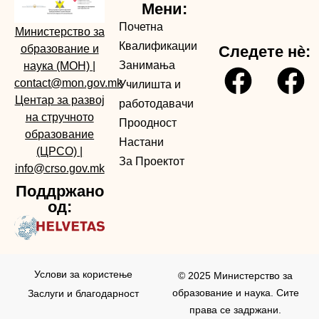
Мени:
Почетна
Министерство за
Квалификации
образование и
Следете нè:
Занимања
наука (МОН)
|
contact@mon.gov.mk
Училишта и
Центар за развој
работодавачи
на стручното
Проодност
образование
Настани
(ЦРСО)
|
За Проектот
info@crso.gov.mk
Поддржано
од:
Услови за користењe
© 2025 Министерство за
образование и наука. Сите
Заслуги и благодарност
права се задржани.